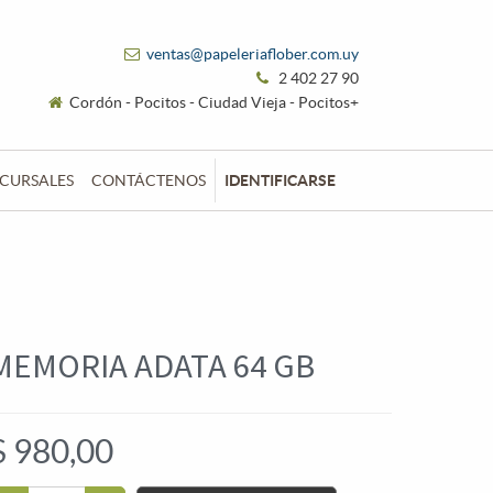
ventas@papeleriaflober.com.uy
2 402 27 90
Cordón - Pocitos - Ciudad Vieja - Pocitos+
CURSALES
CONTÁCTENOS
IDENTIFICARSE
MEMORIA ADATA 64 GB
$
980,00