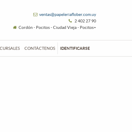
ventas@papeleriaflober.com.uy
2 402 27 90
Cordón - Pocitos - Ciudad Vieja - Pocitos+
CURSALES
CONTÁCTENOS
IDENTIFICARSE