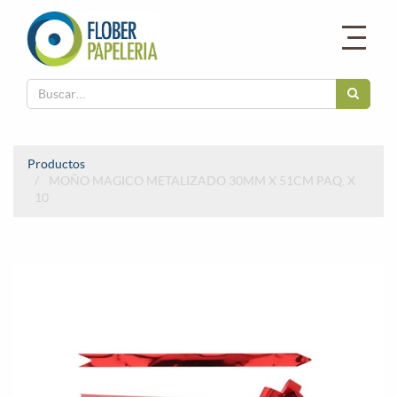
Productos
MOÑO MAGICO METALIZADO 30MM X 51CM PAQ. X
10