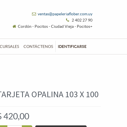
ventas@papeleriaflober.com.uy
2 402 27 90
Cordón - Pocitos - Ciudad Vieja - Pocitos+
CURSALES
CONTÁCTENOS
IDENTIFICARSE
TARJETA OPALINA 103 X 100
$
420,00