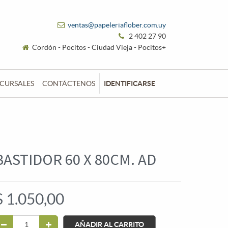
ventas@papeleriaflober.com.uy
2 402 27 90
Cordón - Pocitos - Ciudad Vieja - Pocitos+
CURSALES
CONTÁCTENOS
IDENTIFICARSE
BASTIDOR 60 X 80CM. AD
$
1.050,00
AÑADIR AL CARRITO