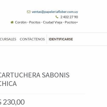
ventas@papeleriaflober.com.uy
2 402 27 90
Cordón - Pocitos - Ciudad Vieja - Pocitos+
CURSALES
CONTÁCTENOS
IDENTIFICARSE
CARTUCHERA SABONIS
CHICA
$
230,00