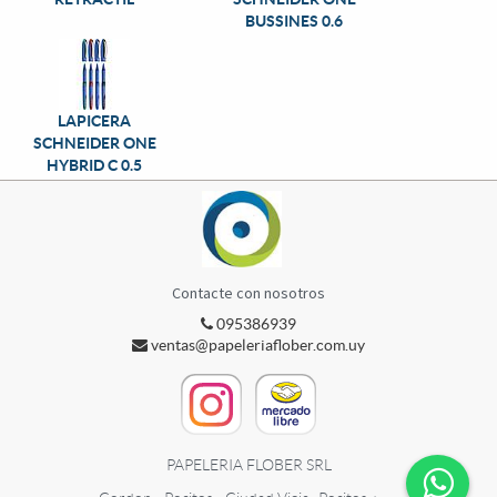
BUSSINES 0.6
LAPICERA
SCHNEIDER ONE
HYBRID C 0.5
Contacte con nosotros
095386939
ventas@papeleriaflober.com.uy
PAPELERIA FLOBER SRL