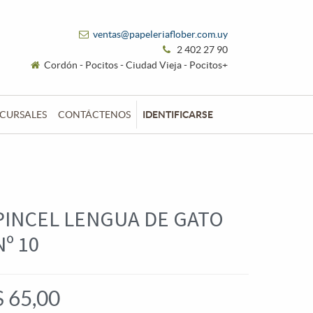
ventas@papeleriaflober.com.uy
2 402 27 90
Cordón - Pocitos - Ciudad Vieja - Pocitos+
CURSALES
CONTÁCTENOS
IDENTIFICARSE
PINCEL LENGUA DE GATO
Nº 10
$
65,00