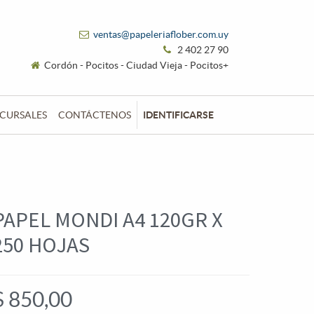
ventas@papeleriaflober.com.uy
2 402 27 90
Cordón - Pocitos - Ciudad Vieja - Pocitos+
CURSALES
CONTÁCTENOS
IDENTIFICARSE
PAPEL MONDI A4 120GR X
250 HOJAS
$
850,00