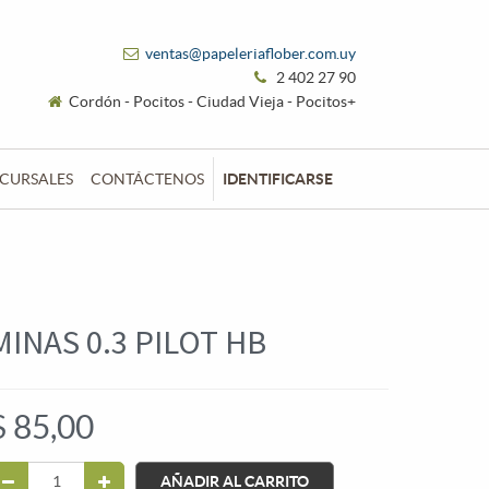
ventas@papeleriaflober.com.uy
2 402 27 90
Cordón - Pocitos - Ciudad Vieja - Pocitos+
CURSALES
CONTÁCTENOS
IDENTIFICARSE
MINAS 0.3 PILOT HB
$
85,00
AÑADIR AL CARRITO