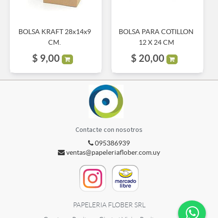
BOLSA KRAFT 28x14x9
BOLSA PARA COTILLON
CM.
12 X 24 CM
$
9,00
$
20,00
Contacte con nosotros
095386939
ventas@papeleriaflober.com.uy
PAPELERIA FLOBER SRL