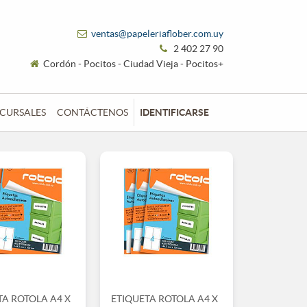
ventas@papeleriaflober.com.uy
2 402 27 90
Cordón - Pocitos - Ciudad Vieja - Pocitos+
CURSALES
CONTÁCTENOS
IDENTIFICARSE
TA ROTOLA A4 X
ETIQUETA ROTOLA A4 X