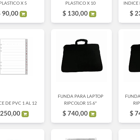
PLASTICO X 5
PLASTICO X 10
INDICE 
$
90,00
$
130,00
$
2
FUNDA PARA LAPTOP
FUNDA
CE DE PVC 1 AL 12
RIPCOLOR 15.6"
RI
250,00
$
740,00
$
7