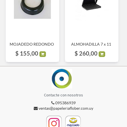
MOJADEDO REDONDO
ALMOHADILLA 7 x 11
$
155,00
$
260,00
Contacte con nosotros
095386939
ventas@papeleriaflober.com.uy