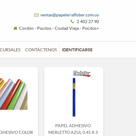
ventas@papeleriaflober.com.uy
2 402 27 90
Cordón - Pocitos - Ciudad Vieja - Pocitos+
CURSALES
CONTÁCTENOS
IDENTIFICARSE
PAPEL ADHESIVO
ADHESIVO COLOR
MERLETTO AZUL 0.45 X 3