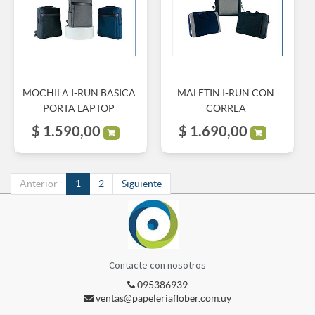
MOCHILA I-RUN BASICA
MALETIN I-RUN CON
PORTA LAPTOP
CORREA
$
1.590,00
$
1.690,00
Anterior
1
2
Siguiente
Contacte con nosotros
095386939
ventas@papeleriaflober.com.uy