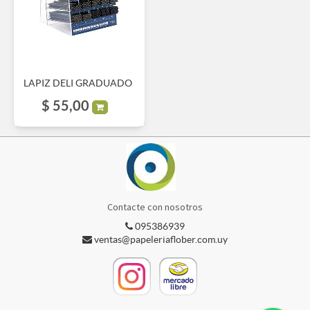
LAPIZ DELI GRADUADO
$
55,00
Contacte con nosotros
095386939
ventas@papeleriaflober.com.uy