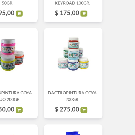
50GR.
KEYROAD 100GR.
95,00
$
175,00
OPINTURA GOYA
DACTILOPINTURA GOYA
UO 200GR.
200GR.
50,00
$
275,00