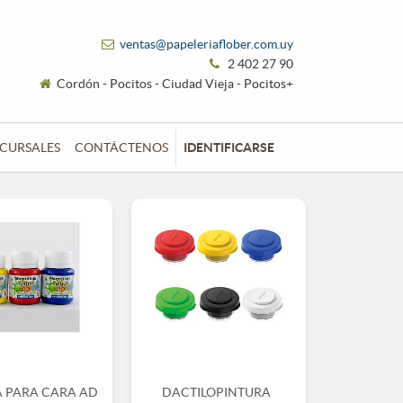
ventas@papeleriaflober.com.uy
2 402 27 90
Cordón - Pocitos - Ciudad Vieja - Pocitos+
CURSALES
CONTÁCTENOS
IDENTIFICARSE
A PARA CARA AD
DACTILOPINTURA