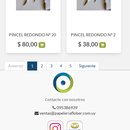
PINCEL REDONDO Nº 20
PINCEL REDONDO Nº 2
$
80,00
$
38,00
Anterior
1
2
3
4
5
Siguiente
Contacte con nosotros
095386939
ventas@papeleriaflober.com.uy