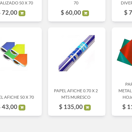
ALIZADO 50 X 70
70
DIVER
$
72,00
$
60,00
$
7
PA
PAPEL AFICHE 0.70 X 2
METAL
L AFICHE 50 X 70
MTS MURESCO
HOJ
$
43,00
$
135,00
$
1