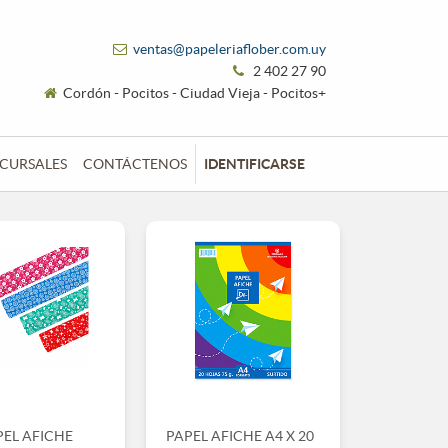
ventas@papeleriaflober.com.uy
2 402 27 90
Cordón - Pocitos - Ciudad Vieja - Pocitos+
CURSALES
CONTÁCTENOS
IDENTIFICARSE
PEL AFICHE
PAPEL AFICHE A4 X 20